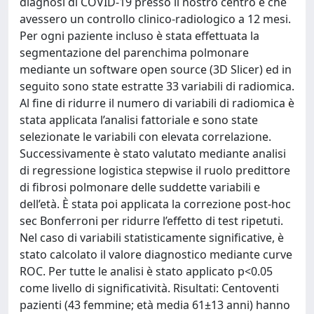
diagnosi di COVID-19 presso il nostro centro e che
avessero un controllo clinico-radiologico a 12 mesi.
Per ogni paziente incluso è stata effettuata la
segmentazione del parenchima polmonare
mediante un software open source (3D Slicer) ed in
seguito sono state estratte 33 variabili di radiomica.
Al fine di ridurre il numero di variabili di radiomica è
stata applicata l’analisi fattoriale e sono state
selezionate le variabili con elevata correlazione.
Successivamente è stato valutato mediante analisi
di regressione logistica stepwise il ruolo predittore
di fibrosi polmonare delle suddette variabili e
dell’età. È stata poi applicata la correzione post-hoc
sec Bonferroni per ridurre l’effetto di test ripetuti.
Nel caso di variabili statisticamente significative, è
stato calcolato il valore diagnostico mediante curve
ROC. Per tutte le analisi è stato applicato p<0.05
come livello di significatività. Risultati: Centoventi
pazienti (43 femmine; età media 61±13 anni) hanno