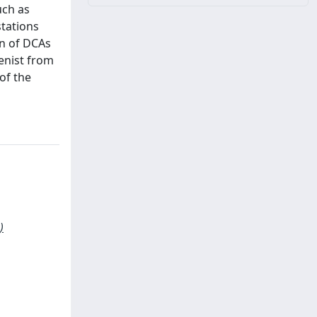
uch as
tations
on of DCAs
ienist from
of the
)