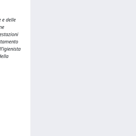
 e delle
one
estazioni
ettamento
’igienista
della