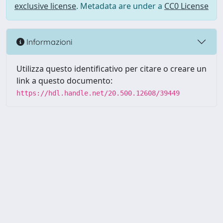
exclusive license
. Metadata are under a
CC0 License
Informazioni
Utilizza questo identificativo per citare o creare un
link a questo documento:
https://hdl.handle.net/20.500.12608/39449
Powered by UNITESI
-
Info
Sistema
-
Licenza
-
Utilizzo dei
Copyright © 2026