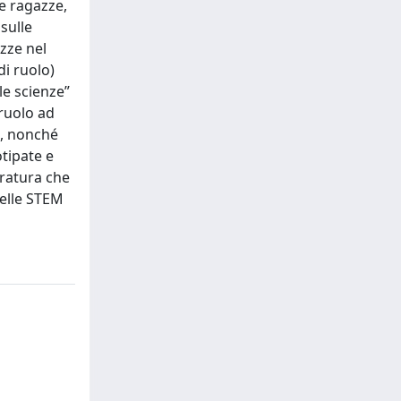
 e ragazze,
sulle
azze nel
i ruolo)
le scienze”
 ruolo ad
ci, nonché
otipate e
eratura che
delle STEM