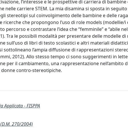
vazione, l’interesse e le prospettive di carriera di bambine
ne nelle carriere STEM. La mia disamina si sposta in seguito 
egli stereotipi sul coinvolgimento delle bambine e delle rag
 ricerche che propongono l’uso di role models (modellie/i d
 percorso e contrastare l’idea che “femminile” e “abile nel
1). Tra le possibili modalità per presentare delle modelle di
 sull’uso di libri di testo scolastici e altri materiali didatti
lisi sottolineano l’ampia diffusione di rappresentazioni stere
(Biemmi, 2012). Allo stesso tempo ci sono suggerimenti in lett
one per il cambiamento, una rappresentazione nell’ambito 
i donne contro-stereotipiche.
ia Applicata - FISPPA
(D.M. 270/2004)