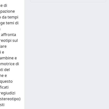
e di
cipazione
o da tempi
ge temi di
a
 affronta
eotipi sul
lare
i e
 bambine e
omotrice di
ti del
he e
 questo
icati
regiudizi
 stereotipo)
sti