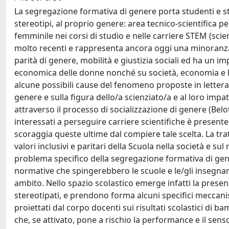
La segregazione formativa di genere porta studenti e stu
stereotipi, al proprio genere: area tecnico-scientifica p
femminile nei corsi di studio e nelle carriere STEM (sc
molto recenti e rappresenta ancora oggi una minoranza 
parità di genere, mobilità e giustizia sociali ed ha un i
economica delle donne nonché su società, economia e l’i
alcune possibili cause del fenomeno proposte in letterat
genere e sulla figura dello/a scienziato/a e al loro impat
attraverso il processo di socializzazione di genere (Belo
interessati a perseguire carriere scientifiche è presente
scoraggia queste ultime dal compiere tale scelta. La tra
valori inclusivi e paritari della Scuola nella società e s
problema specifico della segregazione formativa di gen
normative che spingerebbero le scuole e le/gli insegna
ambito. Nello spazio scolastico emerge infatti la presenza
stereotipati, e prendono forma alcuni specifici meccanismi
proiettati dal corpo docenti sui risultati scolastici di b
che, se attivato, pone a rischio la performance e il sens