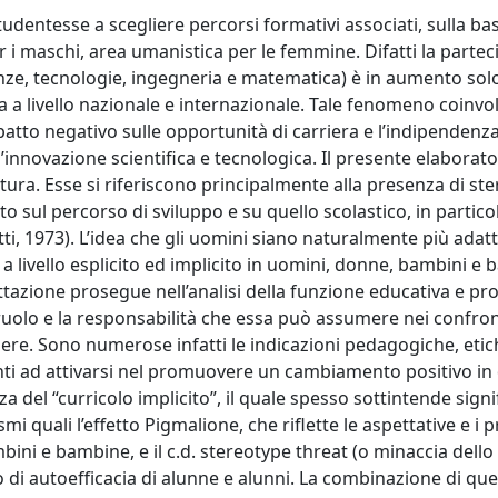
dentesse a scegliere percorsi formativi associati, sulla bas
er i maschi, area umanistica per le femmine. Difatti la parte
ienze, tecnologie, ingegneria e matematica) è in aumento sol
a livello nazionale e internazionale. Tale fenomeno coinvol
mpatto negativo sulle opportunità di carriera e l’indipendenz
nnovazione scientifica e tecnologica. Il presente elaborato
ura. Esse si riferiscono principalmente alla presenza di ster
to sul percorso di sviluppo e su quello scolastico, in partico
tti, 1973). L’idea che gli uomini siano naturalmente più adatt
 a livello esplicito ed implicito in uomini, donne, bambini e
ttazione prosegue nell’analisi della funzione educativa e pr
ul ruolo e la responsabilità che essa può assumere nei confron
ere. Sono numerose infatti le indicazioni pedagogiche, etic
nti ad attivarsi nel promuovere un cambiamento positivo in
 del “curricolo implicito”, il quale spesso sottintende signif
 quali l’effetto Pigmalione, che riflette le aspettative e i p
ambini e bambine, e il c.d. stereotype threat (o minaccia dello
o di autoefficacia di alunne e alunni. La combinazione di que