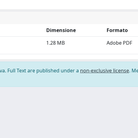
Dimensione
Formato
1.28 MB
Adobe PDF
ova. Full Text are published under a
non-exclusive license
. M
ilizzo dei cookie
-
Area riservata