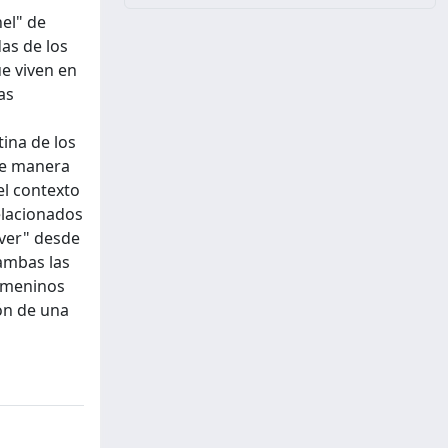
nel" de
das de los
ue viven en
as
ina de los
 de manera
el contexto
elacionados
iver" desde
 ambas las
femeninos
ión de una