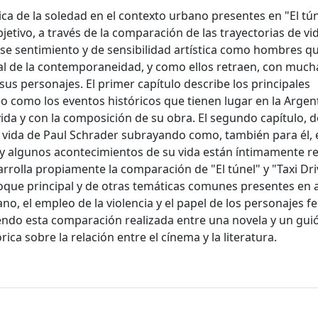
ica de la soledad en el contexto urbano presentes en "El tú
bjetivo, a través de la comparación de las trayectorias de vi
 se sentimiento y de sensibilidad artística como hombres q
ial de la contemporaneidad, y como ellos retraen, con much
sus personajes. El primer capítulo describe los principales
o como los eventos históricos que tienen lugar en la Argent
vida y con la composición de su obra. El segundo capítulo,
la vida de Paul Schrader subrayando como, también para él, 
70 y algunos acontecimientos de su vida están íntimamente r
sarrolla propiamente la comparación de "El túnel" y "Taxi Dr
foque principal y de otras temáticas comunes presentes en
no, el empleo de la violencia y el papel de los personajes 
 siendo esta comparación realizada entre una novela y un gu
ica sobre la relación entre el cínema y la literatura.