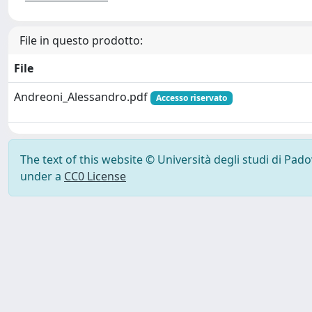
File in questo prodotto:
File
Andreoni_Alessandro.pdf
Accesso riservato
The text of this website © Università degli studi di Pad
under a
CC0 License
Powered by UNITESI
-
Info Sistema
-
Licenza
-
Ut