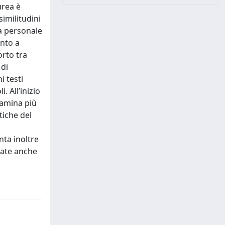
urea è
similitudini
ua personale
ento a
orto tra
 di
i testi
. All’inizio
esamina più
tiche del
nta inoltre
date anche