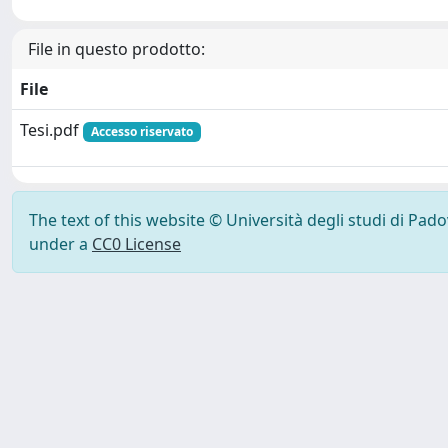
File in questo prodotto:
File
Tesi.pdf
Accesso riservato
The text of this website © Università degli studi di Pad
under a
CC0 License
Powered by UNITESI
-
Info Sistema
-
Licenza
-
Ut