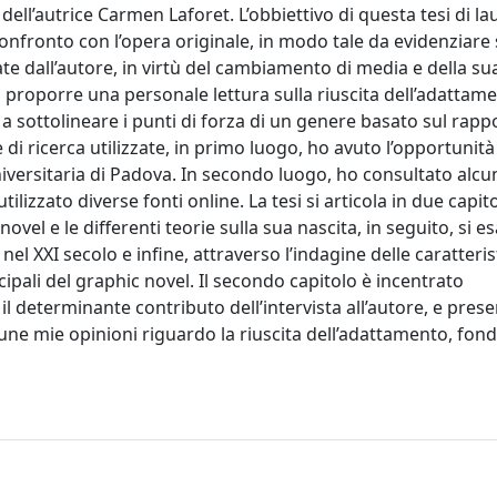
l’autrice Carmen Laforet. L’obbiettivo di questa tesi di la
onfronto con l’opera originale, in modo tale da evidenziare 
ate dall’autore, in virtù del cambiamento di media e della s
 proporre una personale lettura sulla riuscita dell’adattam
 sottolineare i punti di forza di un genere basato sul rapp
 ricerca utilizzate, in primo luogo, ho avuto l’opportunità
niversitaria di Padova. In secondo luogo, ho consultato alcun
ilizzato diverse fonti online. La tesi si articola in due capitoli
novel e le differenti teorie sulla sua nascita, in seguito, si 
el XXI secolo e infine, attraverso l’indagine delle caratteris
ipali del graphic novel. Il secondo capitolo è incentrato
l determinante contributo dell’intervista all’autore, e prese
cune mie opinioni riguardo la riuscita dell’adattamento, fon