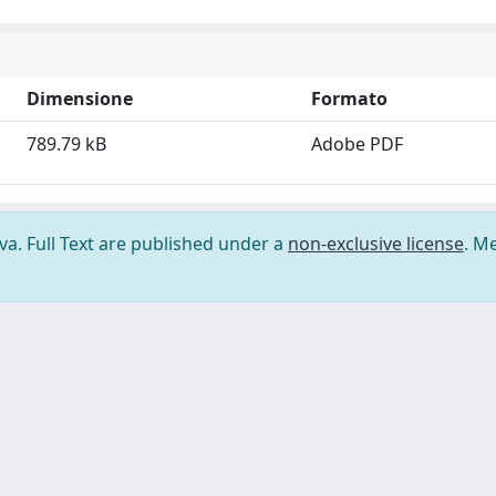
Dimensione
Formato
789.79 kB
Adobe PDF
ova. Full Text are published under a
non-exclusive license
. M
ilizzo dei cookie
-
Area riservata