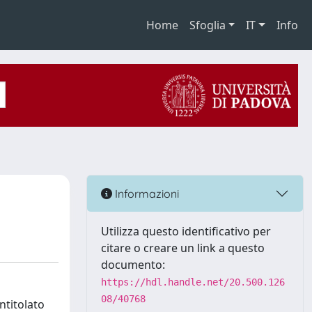
Home
Sfoglia
IT
Info
Informazioni
Utilizza questo identificativo per
citare o creare un link a questo
documento:
https://hdl.handle.net/20.500.126
08/40768
ntitolato