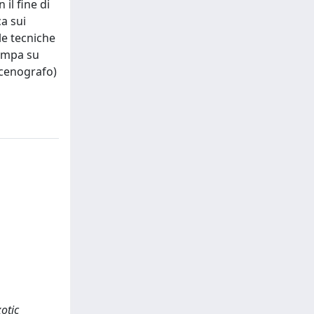
il fine di
ca sui
le tecniche
tampa su
 scenografo)
otic