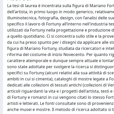
La tesi di laurea è incentrata sulla figura di Mariano Fortu
dell'artista, in primo luogo in modo generico, relativame
illuminotecnica, fotografia, design, con l’analisi delle sue
specifico il lavoro di Fortuny all’interno nell'industria tes
utilizzati da Fortuny nella progettazione e produzione di a
a quello quotidiano. Ci si concentra sullo stile e la proven
da cui ha preso spunto per i disegni da applicare alle stof
figura di Mariano Fortuny, studiata da ricercatori e intel
riforma del costume di inizio Novecento. Per quanto rigu
carattere atemporale e dunque sempre attuale e lontano
sono state adottate per svolgere la ricerca si distinguon
specifici su Fortuny (alcuni relativi alla sua attività di sc
ambiti in cui si cimenta), cataloghi di mostre legate a F
dedicati alle collezioni di tessuti antichi (collezioni di 
articoli riguardanti la vita e i progetti dell'artista, test
di Fortuny e romanzi in cui vengono citati lo stesso Fort
artisti e letterati. Le fonti consultate sono di provenie
anche musei e mostre. Il metodo di ricerca adottato si ba