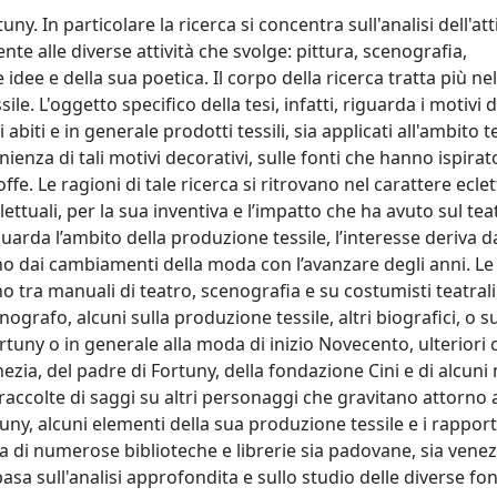
ny. In particolare la ricerca si concentra sull'analisi dell'att
nte alle diverse attività che svolge: pittura, scenografia,
 idee e della sua poetica. Il corpo della ricerca tratta più nel
sile. L'oggetto specifico della tesi, infatti, riguarda i motivi 
biti e in generale prodotti tessili, sia applicati all'ambito te
ienza di tali motivi decorativi, sulle fonti che hanno ispirato 
fe. Le ragioni di tale ricerca si ritrovano nel carattere eclet
lettuali, per la sua inventiva e l’impatto che ha avuto sul tea
arda l’ambito della produzione tessile, l’interesse deriva d
 dai cambiamenti della moda con l’avanzare degli anni. Le 
o tra manuali di teatro, scenografia e su costumisti teatrali,
enografo, alcuni sulla produzione tessile, altri biografici, o su
ortuny o in generale alla moda di inizio Novecento, ulteriori 
Venezia, del padre di Fortuny, della fondazione Cini e di alcuni
i e raccolte di saggi su altri personaggi che gravitano attorno 
uny, alcuni elementi della sua produzione tessile e i rapport
nza di numerose biblioteche e librerie sia padovane, sia vene
sa sull'analisi approfondita e sullo studio delle diverse font