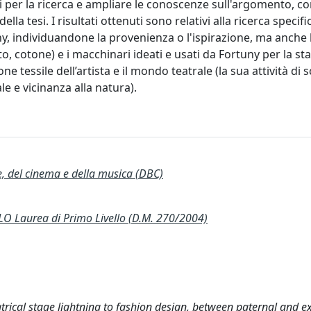
i per la ricerca e ampliare le conoscenze sull'argomento, con 
a tesi. I risultati ottenuti sono relativi alla ricerca specifi
uny, individuandone la provenienza o l'ispirazione, ma anche 
uto, cotone) e i macchinari ideati e usati da Fortuny per la s
e tessile dell’artista e il mondo teatrale (la sua attività di
ale e vicinanza alla natura).
te, del cinema e della musica (DBC)
 Laurea di Primo Livello (D.M. 270/2004)
trical stage lightning to fashion design, between paternal and ex