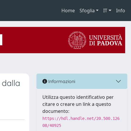
Home
Sfoglia
IT
Info
 dalla
Informazioni
Utilizza questo identificativo per
citare o creare un link a questo
documento:
https://hdl.handle.net/20.500.126
08/40925