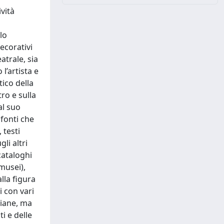
ività
lo
decorativi
atrale, sia
l’artista e
tico della
tro e sulla
al suo
fonti che
 testi
gli altri
cataloghi
 musei),
alla figura
i con vari
ziane, ma
i e delle