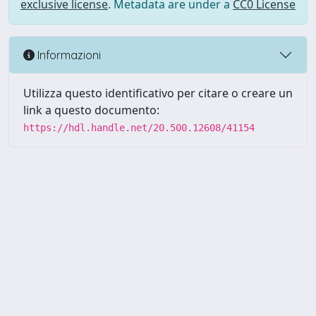
exclusive license
. Metadata are under a
CC0 License
Informazioni
Utilizza questo identificativo per citare o creare un
link a questo documento:
https://hdl.handle.net/20.500.12608/41154
Powered by UNITESI
-
Info
Sistema
-
Licenza
-
Utilizzo dei
Copyright © 2026