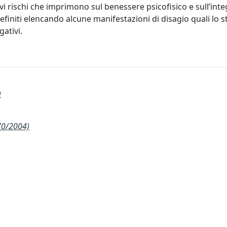
 rischi che imprimono sul benessere psicofisico e sull’inte
initi elencando alcune manifestazioni di disagio quali lo str
ativi.
D
70/2004)