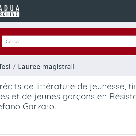
Tesi
Lauree magistrali
cits de littérature de jeunesse, ti
lles et de jeunes garçons en Résist
tefano Garzaro.