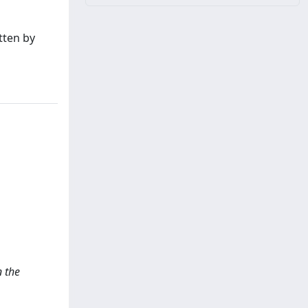
tten by
n the