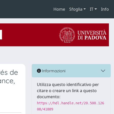
Home
Sfoglia
IT
Info
rés de
Informazioni
ance,
Utilizza questo identificativo per
citare o creare un link a questo
documento:
https://hdl.handle.net/20.500.126
08/41889