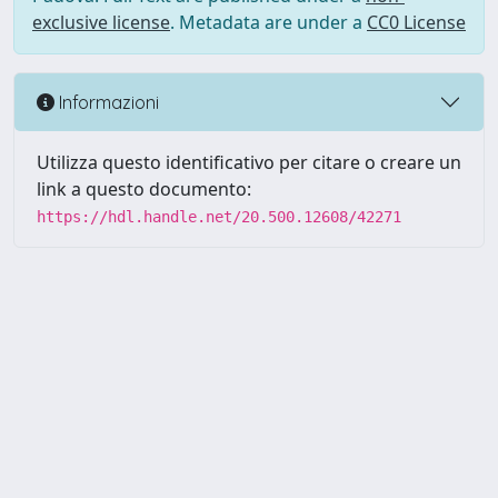
exclusive license
. Metadata are under a
CC0 License
Informazioni
Utilizza questo identificativo per citare o creare un
link a questo documento:
https://hdl.handle.net/20.500.12608/42271
Powered by UNITESI
-
Info
Sistema
-
Licenza
-
Utilizzo dei