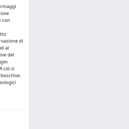
formaggi
nsive
e con
tto
rvazione di
li al
ive del
ggio
 ciò si
 boschive.
eologici