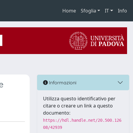
Home
Sfoglia
IT
Info
e
Informazioni
Utilizza questo identificativo per
citare o creare un link a questo
documento:
https://hdl.handle.net/20.500.126
08/42939