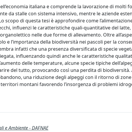
ell’economia italiana e comprende la lavorazione di molti 
nte da stalle con sistema intensivo, mentre le aziende este
 Lo scopo di questa tesi è approfondire come l’alimentazion
chi, influenzi le caratteristiche quali-quantitative del latte,
 organolettico nelle due forme di allevamento. Oltre all’aspe
lo e l’importanza della biodiversità nei pascoli per la conse
embra infatti che una presenza diversificata di specie vegeta
iegata, influenzando quindi anche le caratteristiche qualitat
l’aumento delle temperature, alcune specie tipiche dell’alpe
re del tutto, provocando così una perdita di biodiversità. A
abbandono, una riduzione degli alpeggi con il ritorno di zone
territori montani favorendo l’insorgenza di problemi idrog
ali e Ambiente - DAFNAE