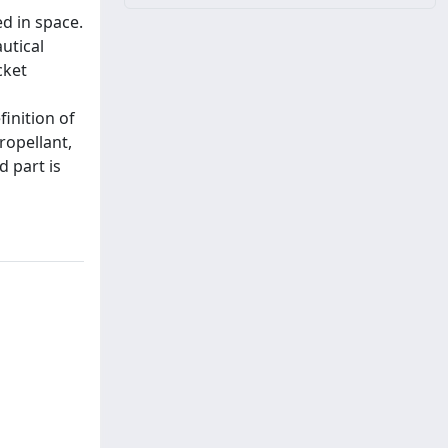
d in space.
utical
cket
inition of
ropellant,
d part is