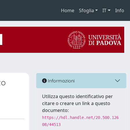
Home
Sfoglia
IT
Info
to
Informazioni
Utilizza questo identificativo per
citare o creare un link a questo
documento:
https://hdl.handle.net/20.500.126
08/44513