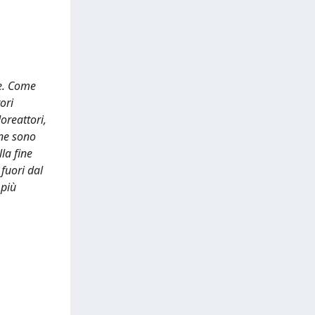
le. Come
ori
oreattori,
 ne sono
la fine
fuori dal
 più