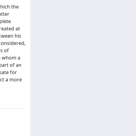
hich the
atter
plete
reated at
etween his
 considered,
s of
to whom a
part of an
sate for
uct a more