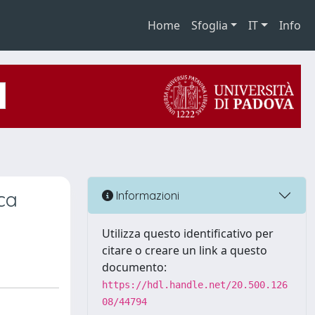
Home
Sfoglia
IT
Info
ca
Informazioni
Utilizza questo identificativo per
citare o creare un link a questo
documento:
https://hdl.handle.net/20.500.126
08/44794