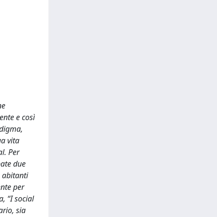
ne
ente e così
adigma,
a vita
al. Per
pate due
 abitanti
ente per
, “I social
ario, sia