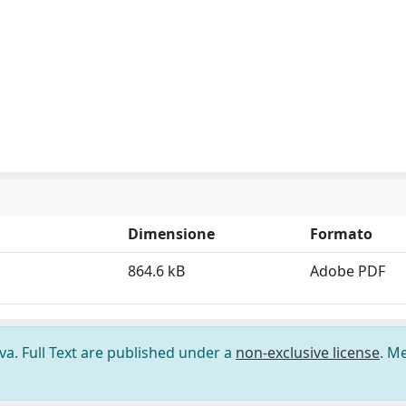
Dimensione
Formato
864.6 kB
Adobe PDF
ova. Full Text are published under a
non-exclusive license
. M