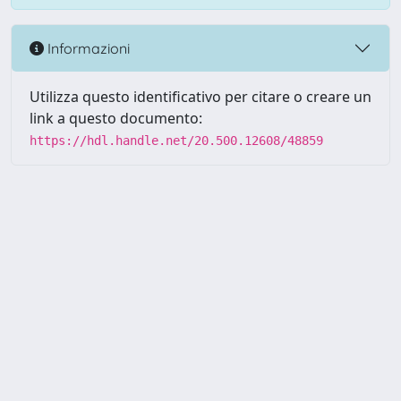
Informazioni
Utilizza questo identificativo per citare o creare un
link a questo documento:
https://hdl.handle.net/20.500.12608/48859
Powered by UNITESI
-
Info
Sistema
-
Licenza
-
Utilizzo dei
Copyright © 2026
cookie
-
Area riservata