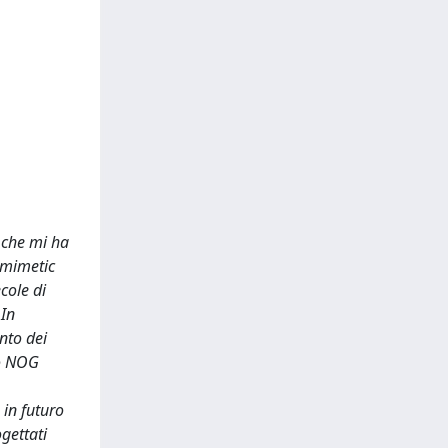
e che mi ha
omimetic
cole di
 In
nto dei
to NOG
 in futuro
gettati