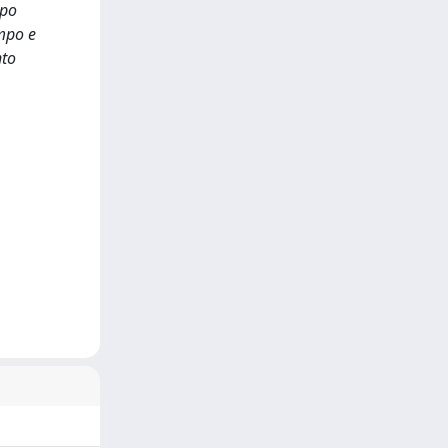
ppo
ampo e
nto