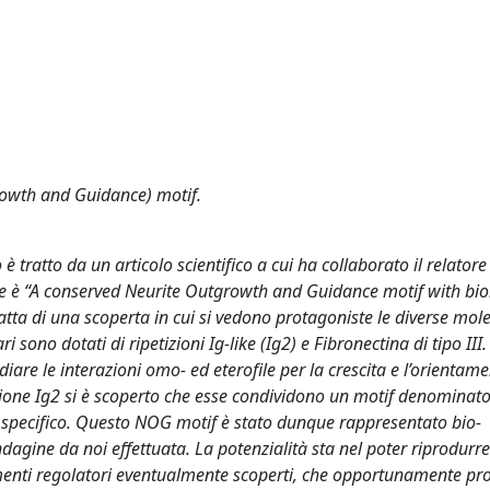
rowth and Guidance) motif.
è tratto da un articolo scientifico a cui ha collaborato il relator
ione è “A conserved Neurite Outgrowth and Guidance motif with bi
atta di una scoperta in cui si vedono protagoniste le diverse mole
sono dotati di ripetizioni Ig-like (Ig2) e Fibronectina di tipo III.
are le interazioni omo- ed eterofile per la crescita e l’orientame
izione Ig2 si è scoperto che esse condividono un motif denomina
specifico. Questo NOG motif è stato dunque rappresentato bio-
agine da noi effettuata. La potenzialità sta nel poter riprodurre
elementi regolatori eventualmente scoperti, che opportunamente pro