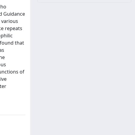
who
nd Guidance
 various
ke repeats
philic
 found that
as
The
ous
unctions of
ive
ter