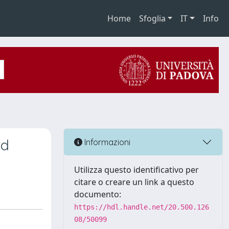
Home
Sfoglia
IT
Info
nd
Informazioni
Utilizza questo identificativo per
citare o creare un link a questo
documento:
https://hdl.handle.net/20.500.126
08/50099