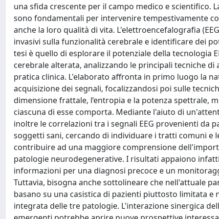
una sfida crescente per il campo medico e scientifico. L
sono fondamentali per intervenire tempestivamente con l
anche la loro qualità di vita. L'elettroencefalografia 
invasivi sulla funzionalità cerebrale e identificare dei p
tesi è quello di esplorare il potenziale della tecnologia E
cerebrale alterata, analizzando le principali tecniche d
pratica clinica. L'elaborato affronta in primo luogo la nat
acquisizione dei segnali, focalizzandosi poi sulle tecnich
dimensione frattale, l’entropia e la potenza spettrale, me
ciascuna di esse comporta. Mediante l'aiuto di un'attent
inoltre le correlazioni tra i segnali EEG provenienti da 
soggetti sani, cercando di individuare i tratti comuni e l
contribuire ad una maggiore comprensione dell'importa
patologie neurodegenerative. I risultati appaiono infatt
informazioni per una diagnosi precoce e un monitoraggi
Tuttavia, bisogna anche sottolineare che nell'attuale pa
basano su una casistica di pazienti piuttosto limitata 
integrata delle tre patologie. L'interazione sinergica de
emergenti potrebbe aprire nuove prospettive interessant