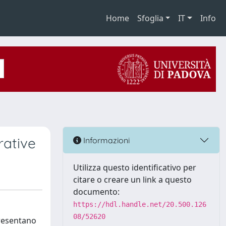
Home
Sfoglia
IT
Info
rative
Informazioni
Utilizza questo identificativo per
citare o creare un link a questo
documento:
https://hdl.handle.net/20.500.126
08/52620
presentano