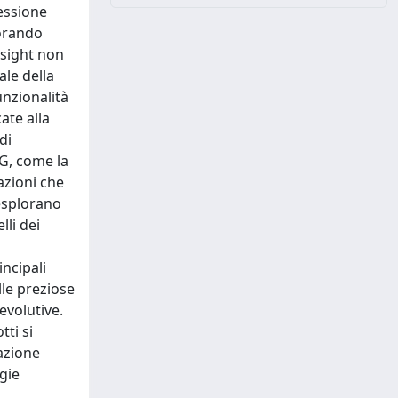
ressione
iorando
nsight non
ale della
unzionalità
ate alla
di
EG, come la
tazioni che
 esplorano
lli dei
ncipali
lle preziose
evolutive.
ti si
azione
gie