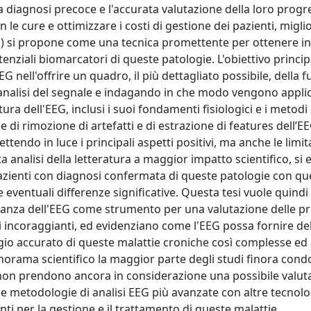
a diagnosi precoce e l'accurata valutazione della loro prog
e cure e ottimizzare i costi di gestione dei pazienti, migl
(EEG) si propone come una tecnica promettente per ottenere i
otenziali biomarcatori di queste patologie. L'obiettivo princip
EG nell'offrire un quadro, il più dettagliato possibile, della f
i analisi del segnale e indagando in che modo vengono applic
ura dell'EEG, inclusi i suoi fondamenti fisiologici e i metodi 
e di rimozione di artefatti e di estrazione di features dell’E
ttendo in luce i principali aspetti positivi, ma anche le limi
a analisi della letteratura a maggior impatto scientifico, si
pazienti con diagnosi confermata di queste patologie con que
e eventuali differenze significative. Questa tesi vuole quindi
nza dell'EEG come strumento per una valutazione delle pri
i incoraggianti, ed evidenziano come l'EEG possa fornire de
o accurato di queste malattie croniche così complesse ed 
norama scientifico la maggior parte degli studi finora condot
e non prendono ancora in considerazione una possibile valut
lle metodologie di analisi EEG più avanzate con altre tecnolo
i per la gestione e il trattamento di queste malattie