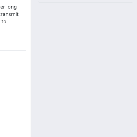
ver long
transmit
 to