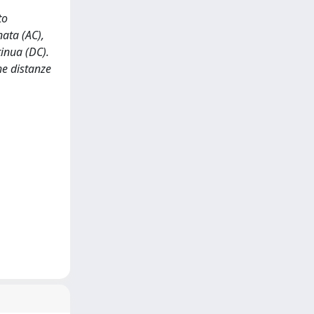
to
nata (AC),
tinua (DC).
he distanze