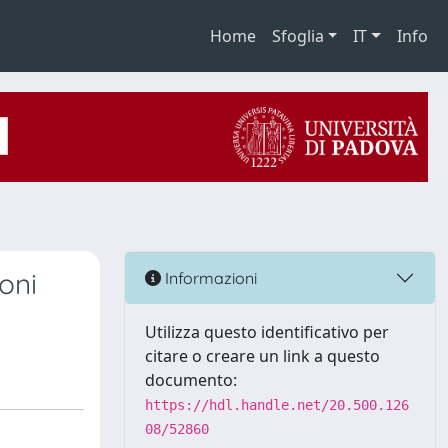
Home
Sfoglia
IT
Info
oni
Informazioni
Utilizza questo identificativo per
citare o creare un link a questo
documento:
https://hdl.handle.net/20.500.126
08/52860