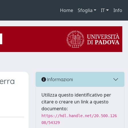
Home
Sfoglia
IT
Info
uerra
Informazioni
Utilizza questo identificativo per
citare o creare un link a questo
documento:
https://hdl.handle.net/20.500.126
08/54329