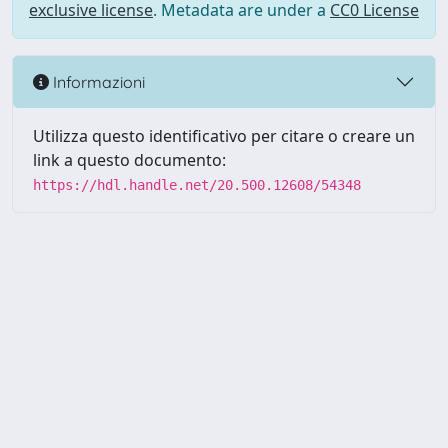
exclusive license
. Metadata are under a
CC0 License
Informazioni
Utilizza questo identificativo per citare o creare un
link a questo documento:
https://hdl.handle.net/20.500.12608/54348
Powered by UNITESI
-
Info
Sistema
-
Licenza
-
Utilizzo dei
Copyright © 2026