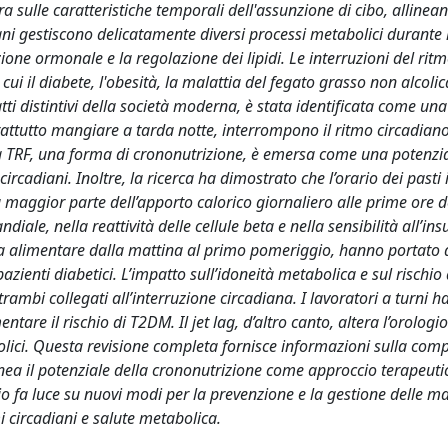
 sulle caratteristiche temporali dell'assunzione di cibo, allinean
adiani gestiscono delicatamente diversi processi metabolici durante 
ione ormonale e la regolazione dei lipidi. Le interruzioni del rit
cui il diabete, l'obesità, la malattia del fegato grasso non alcoli
atti distintivi della società moderna, è stata identificata come un
attutto mangiare a tarda notte, interrompono il ritmo circadiano
 TRF, una forma di crononutrizione, è emersa come una potenzia
circadiani. Inoltre, la ricerca ha dimostrato che l’orario dei pasti 
 maggior parte dell’apporto calorico giornaliero alle prime ore 
le, nella reattività delle cellule beta e nella sensibilità all’ins
tra alimentare dalla mattina al primo pomeriggio, hanno portato 
azienti diabetici. L’impatto sull’idoneità metabolica e sul rischio
rambi collegati all’interruzione circadiana. I lavoratori a turni ha
ntare il rischio di T2DM. Il jet lag, d’altro canto, altera l’orologio
lici. Questa revisione completa fornisce informazioni sulla com
inea il potenziale della crononutrizione come approccio terapeuti
io fa luce su nuovi modi per la prevenzione e la gestione delle ma
i circadiani e salute metabolica.