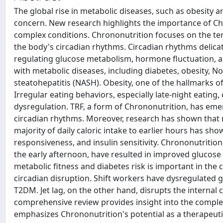
The global rise in metabolic diseases, such as obesity a
concern. New research highlights the importance of Chr
complex conditions. Chrononutrition focuses on the temp
the body's circadian rhythms. Circadian rhythms delic
regulating glucose metabolism, hormone fluctuation, a
with metabolic diseases, including diabetes, obesity, No
steatohepatitis (NASH). Obesity, one of the hallmarks o
Irregular eating behaviors, especially late-night eating
dysregulation. TRF, a form of Chrononutrition, has emer
circadian rhythms. Moreover, research has shown that m
majority of daily caloric intake to earlier hours has s
responsiveness, and insulin sensitivity. Chrononutriti
the early afternoon, have resulted in improved glucos
metabolic fitness and diabetes risk is important in the c
circadian disruption. Shift workers have dysregulated gl
T2DM. Jet lag, on the other hand, disrupts the internal 
comprehensive review provides insight into the comple
emphasizes Chrononutrition's potential as a therapeut