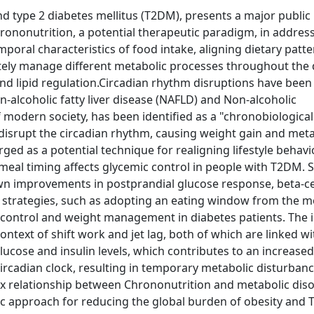
nd type 2 diabetes mellitus (T2DM), presents a major public
ononutrition, a potential therapeutic paradigm, in addres
oral characteristics of food intake, aligning dietary patte
ately manage different metabolic processes throughout the 
nd lipid regulation.Circadian rhythm disruptions have been
n-alcoholic fatty liver disease (NAFLD) and Non-alcoholic
f modern society, has been identified as a "chronobiological
, disrupt the circadian rhythm, causing weight gain and met
ged as a potential technique for realigning lifestyle behavi
eal timing affects glycemic control in people with T2DM. S
hown improvements in postprandial glucose response, beta-ce
on strategies, such as adopting an eating window from the m
e control and weight management in diabetes patients. The
ontext of shift work and jet lag, both of which are linked wi
ucose and insulin levels, which contributes to an increased 
circadian clock, resulting in temporary metabolic disturbanc
x relationship between Chrononutrition and metabolic disor
ic approach for reducing the global burden of obesity and 