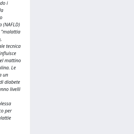
do i
la
mo
ca (NAFLD)
a "malattia
,
le tecnica
influisce
del mattino
ulina. Le
a un
 di diabete
nno livelli
plessa
co per
lattie