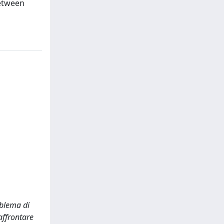
between
oblema di
affrontare