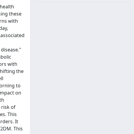
 health
sing these
rns with
day,
 associated
 disease."
abolic
ors with
hifting the
ll
orning to
 impact on
th
risk of
es. This
ders. It
T2DM. This