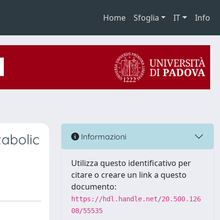
Home
Sfoglia
IT
Info
tabolic
Informazioni
Utilizza questo identificativo per
citare o creare un link a questo
documento:
https://hdl.handle.net/20.500.126
08/55535