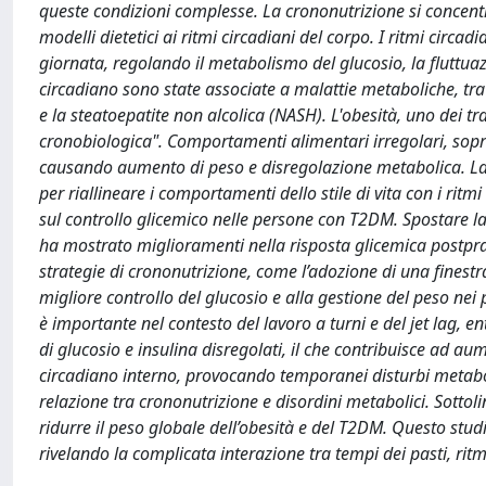
queste condizioni complesse. La crononutrizione si concentra
modelli dietetici ai ritmi circadiani del corpo. I ritmi circ
giornata, regolando il metabolismo del glucosio, la fluttuaz
circadiano sono state associate a malattie metaboliche, tra 
e la steatoepatite non alcolica (NASH). L'obesità, uno dei tr
cronobiologica". Comportamenti alimentari irregolari, sopr
causando aumento di peso e disregolazione metabolica. La
per riallineare i comportamenti dello stile di vita con i ritmi 
sul controllo glicemico nelle persone con T2DM. Spostare la
ha mostrato miglioramenti nella risposta glicemica postprandia
strategie di crononutrizione, come l’adozione di una fines
migliore controllo del glucosio e alla gestione del peso nei p
è importante nel contesto del lavoro a turni e del jet lag, ent
di glucosio e insulina disregolati, il che contribuisce ad aume
circadiano interno, provocando temporanei disturbi metabo
relazione tra crononutrizione e disordini metabolici. Sottol
ridurre il peso globale dell’obesità e del T2DM. Questo stud
rivelando la complicata interazione tra tempi dei pasti, ritm