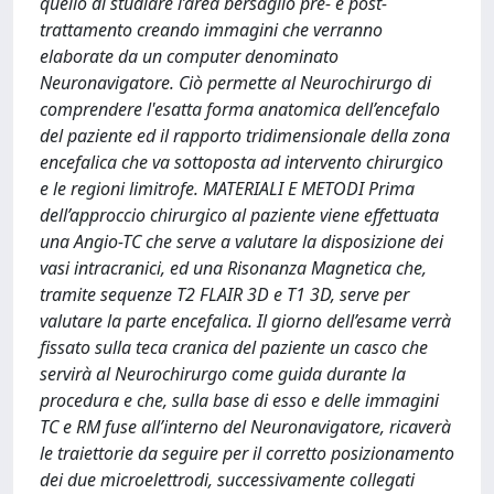
quello di studiare l’area bersaglio pre- e post-
trattamento creando immagini che verranno
elaborate da un computer denominato
Neuronavigatore. Ciò permette al Neurochirurgo di
comprendere l'esatta forma anatomica dell’encefalo
del paziente ed il rapporto tridimensionale della zona
encefalica che va sottoposta ad intervento chirurgico
e le regioni limitrofe. MATERIALI E METODI Prima
dell’approccio chirurgico al paziente viene effettuata
una Angio-TC che serve a valutare la disposizione dei
vasi intracranici, ed una Risonanza Magnetica che,
tramite sequenze T2 FLAIR 3D e T1 3D, serve per
valutare la parte encefalica. Il giorno dell’esame verrà
fissato sulla teca cranica del paziente un casco che
servirà al Neurochirurgo come guida durante la
procedura e che, sulla base di esso e delle immagini
TC e RM fuse all’interno del Neuronavigatore, ricaverà
le traiettorie da seguire per il corretto posizionamento
dei due microelettrodi, successivamente collegati