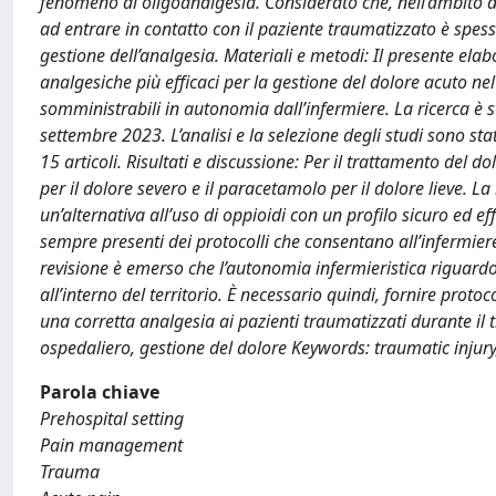
fenomeno di oligoanalgesia. Considerato che, nell’ambito d
ad entrare in contatto con il paziente traumatizzato è spes
gestione dell’analgesia. Materiali e metodi: Il presente elab
analgesiche più efficaci per la gestione del dolore acuto ne
somministrabili in autonomia dall’infermiere. La ricerca è
settembre 2023. L’analisi e la selezione degli studi sono st
15 articoli. Risultati e discussione: Per il trattamento del d
per il dolore severo e il paracetamolo per il dolore lieve. L
un’alternativa all’uso di oppioidi con un profilo sicuro ed ef
sempre presenti dei protocolli che consentano all’infermiere
revisione è emerso che l’autonomia infermieristica riguardo
all’interno del territorio. È necessario quindi, fornire protoc
una corretta analgesia ai pazienti traumatizzati durante il 
ospedaliero, gestione del dolore Keywords: traumatic injur
Parola chiave
Prehospital setting
Pain management
Trauma