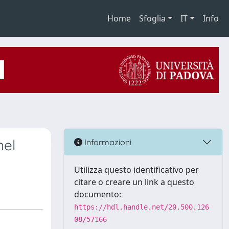
Home
Sfoglia
IT
Info
nel
Informazioni
Utilizza questo identificativo per
citare o creare un link a questo
documento:
https://hdl.handle.net/20.500.126
08/57166