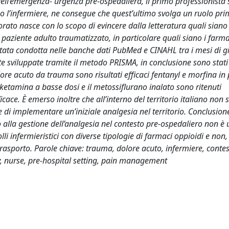
ell’emergenza- urgenza pre-ospedaliera, il primo professionista 
so l’infermiere, ne consegue che quest’ultimo svolga un ruolo pri
orato nasce con lo scopo di evincere dalla letteratura quali siano 
l paziente adulto traumatizzato, in particolare quali siano i farma
 stata condotta nelle banche dati PubMed e CINAHL tra i mesi di 
ate sviluppate tramite il metodo PRISMA, in conclusione sono stati
olore acuto da trauma sono risultati efficaci fentanyl e morfina in
a ketamina a basse dosi e il metossiflurano inalato sono ritenuti
ficace. È emerso inoltre che all’interno del territorio italiano non
 di implementare un’iniziale analgesia nel territorio. Conclusion
 alla gestione dell’analgesia nel contesto pre-ospedaliero non è
olli infermieristici con diverse tipologie di farmaci oppioidi e non,
trasporto. Parole chiave: trauma, dolore acuto, infermiere, contes
y, nurse, pre-hospital setting, pain management