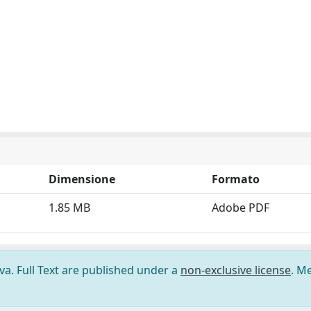
Dimensione
Formato
1.85 MB
Adobe PDF
ova. Full Text are published under a
non-exclusive license
. M