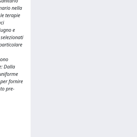
sanitario
mario nella
le terapie
ci
giugno e
 selezionati
 particolare
 sono
e: Dalla
 uniforme
 per fornire
to pre-