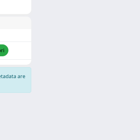
ri
etadata are