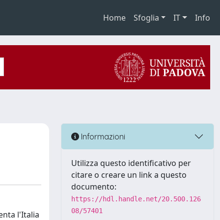
Home
Sfoglia
IT
Info
Informazioni
Utilizza questo identificativo per
citare o creare un link a questo
documento:
https://hdl.handle.net/20.500.126
08/57401
ta l'Italia