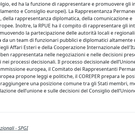
elgio, ed ha la funzione di rappresentare e promuovere gli i
 Parlamento e Consiglio europei). La Rappresentanza Permanen
E, della rappresentanza diplomatica, della comunicazione e
pee. Inoltre, la RPUE ha il compito di rappresentare gli in
promuovendo la partecipazione delle autorità locali e regionali
a da un team di funzionari pubblici e diplomatici altamente q
gli Affari Esteri e della Cooperazione Internazionale dell'Ital
 ben rappresentata nelle negoziazioni e nelle decisioni prese
olti nei processi decisionali. Il processo decisionale dell’Uni
la Commissione europea, il Comitato dei Rappresentanti Perma
pea propone leggi e politiche, il COREPER prepara le posi
r raggiungere una posizione comune tra gli Stati membri, me
azione dell’unione e sulle decisioni del Consiglio dell’Unio
zionali - SPGI