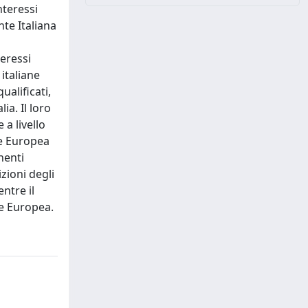
nteressi
te Italiana
teressi
 italiane
ualificati,
ia. Il loro
 a livello
one Europea
nenti
zioni degli
ntre il
ne Europea.