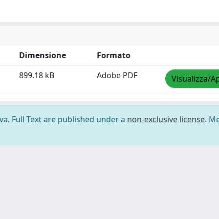
Dimensione
Formato
899.18 kB
Adobe PDF
Visualizza/Ap
ova. Full Text are published under a
non-exclusive license
. M
ilizzo dei cookie
-
Area riservata