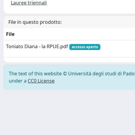
Lauree triennali
File in questo prodotto:
File
Toniato Diana - la RPUE.pdf
accesso aperto
The text of this website © Università degli studi di Pad
under a
CC0 License
Powered by UNITESI
-
Info Sistema
-
Licenza
-
Ut