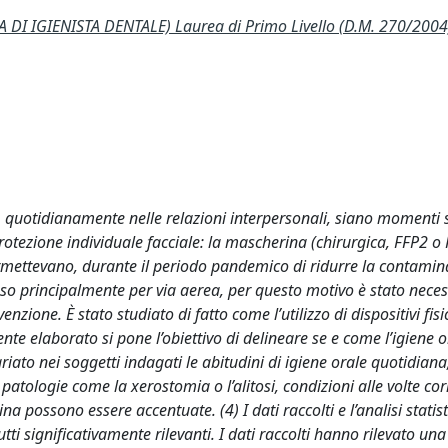
DI IGIENISTA DENTALE) Laurea di Primo Livello (D.M. 270/2004
uotidianamente nelle relazioni interpersonali, siano momenti s
i protezione individuale facciale: la mascherina (chirurgica, FFP2 o 
permettevano, durante il periodo pandemico di ridurre la contamin
messo principalmente per via aerea, per questo motivo è stato nece
venzione. È stato studiato di fatto come l’utilizzo di dispositivi fisi
sente elaborato si pone l’obiettivo di delineare se e come l’igiene o
riato nei soggetti indagati le abitudini di igiene orale quotidiana
patologie come la xerostomia o l’alitosi, condizioni alle volte cor
a possono essere accentuate. (4) I dati raccolti e l’analisi stati
utti significativamente rilevanti. I dati raccolti hanno rilevato un