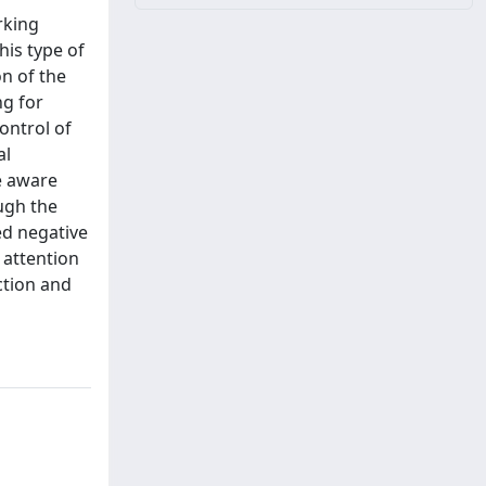
rking
his type of
n of the
ng for
ontrol of
al
e aware
ugh the
ed negative
 attention
ction and