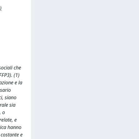
)
ociali che
FFP3). (1)
azione e la
ssario
ci, siano
rale sia
, o
relate, e
stica hanno
a costante e