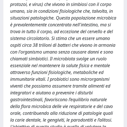
protozoi, e virus) che vivono in simbiosi con il corpo
umano, sia in condizioni fisiologiche che, talvolta, in
situazioni patologiche. Questa popolazione microbica
è prevalentemente concentrata nell'intestino, ma si
trova in tutto il corpo, ad eccezione del cervello e del
sistema circolatorio. Si stima che un essere umano
ospiti circa 38 trilioni di batteri che vivono in armonia
con l'organismo umano senza causare danni e sono
chiamati simbiotici. Il microbiota svolge un ruolo
essenziale nel mantenere la salute fisica e mentale
attraverso funzioni fisiologiche, metaboliche ed
immunitarie vitali. I probiotici sono microrganismi
viventi che possiamo assumere tramite alimenti ed
integratori e aiutano a prevenire i disturbi
gastrointestinali, favoriscono l’equilibrio naturale
della flora microbica delle vie respiratorie e del cavo
orale, contribuendo alla riduzione di patologie quali
la carie dentale, le gengiviti, le parodontiti e l’alitosi.
L’obiettivo di questo studio è quello di valutare la