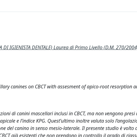
DI IGIENISTA DENTALE) Laurea di Primo Livello (D.M. 270/2004
illary canines on CBCT with assesment of apico-root resorption 
azioni di canini mascellari inclusi in CBCT, ma non vengono presi 
icale e l’indice KPG. Quest’ultimo inoltre valuta solo l’angolazi
one del canino in senso mesio-laterale. Il presente studio è volto 
 CBCT già esistenti che non prendono in controllo il grado di ria