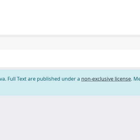
ova. Full Text are published under a
non-exclusive license
. M