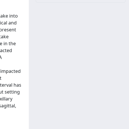
take into
ical and
 present
take
e in the
pacted
A
 “impacted
t
terval has
ut setting
illary
agittal,