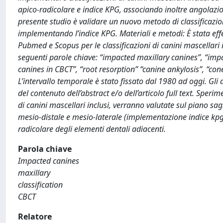
apico-radicolare e indice KPG, associando inoltre angolazio
presente studio è validare un nuovo metodo di classificazi
implementando l’indice KPG. Materiali e metodi: È stata effe
Pubmed e Scopus per le classificazioni di canini mascellari i
seguenti parole chiave: “impacted maxillary canines”, “imp
canines in CBCT”, “root resorption” “canine ankylosis”, “c
L’intervallo temporale è stato fissato dal 1980 ad oggi. Gli a
del contenuto dell’abstract e/o dell’articolo full text. Spe
di canini mascellari inclusi, verranno valutate sul piano sagi
mesio-distale e mesio-laterale (implementazione indice kpg).
radicolare degli elementi dentali adiacenti.
Parola chiave
Impacted canines
maxillary
classification
CBCT
Relatore