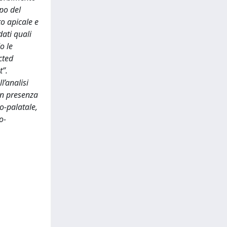
po del
o apicale e
dati quali
o le
cted
t”.
l’analisi
 in presenza
lo-palatale,
o-