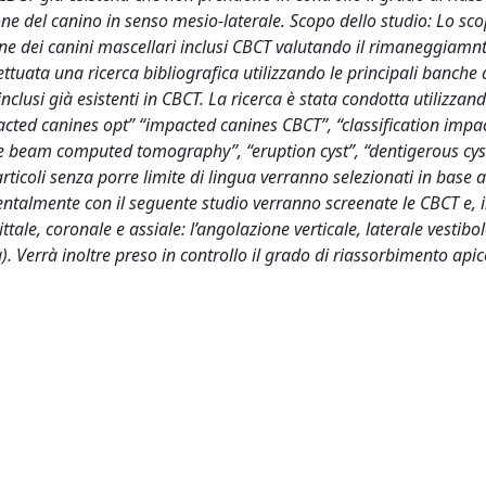
ne del canino in senso mesio-laterale. Scopo dello studio: Lo sco
one dei canini mascellari inclusi CBCT valutando il rimaneggiamnt
ttuata una ricerca bibliografica utilizzando le principali banche 
nclusi già esistenti in CBCT. La ricerca è stata condotta utilizzand
acted canines opt” “impacted canines CBCT”, “classification impa
one beam computed tomography”, “eruption cyst”, “dentigerous cys
rticoli senza porre limite di lingua verranno selezionati in base al
rimentalmente con il seguente studio verranno screenate le CBCT e,
ttale, coronale e assiale: l’angolazione verticale, laterale vestibo
 Verrà inoltre preso in controllo il grado di riassorbimento apic