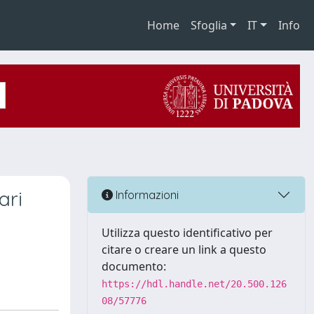
Home
Sfoglia
IT
Info
ari
Informazioni
Utilizza questo identificativo per
citare o creare un link a questo
documento:
https://hdl.handle.net/20.500.126
08/57776