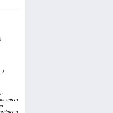
)
and
in
one antero-
ad
ssorbimento