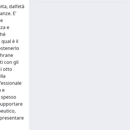
ta, dall’età
anze. E’
re
za e
ché
qual è il
sostenerlo
ochrane
i con gli
i otto
lla
fessionale
a e
, spesso
 supportare
eutico,
ppresentare