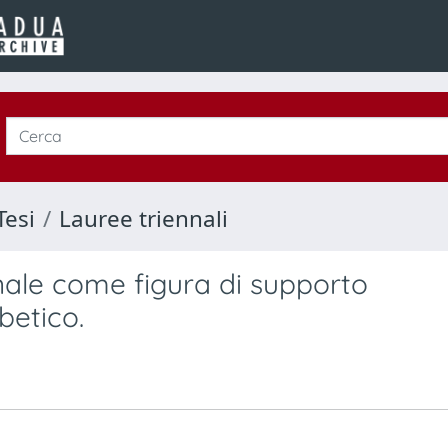
Tesi
Lauree triennali
onale come figura di supporto
betico.