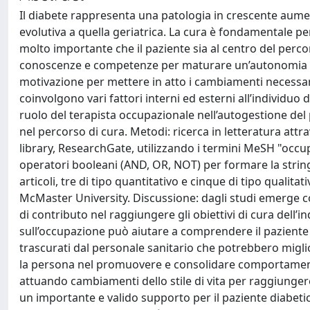
Il diabete rappresenta una patologia in crescente aumento
evolutiva a quella geriatrica. La cura è fondamentale pe
molto importante che il paziente sia al centro del perco
conoscenze e competenze per maturare un’autonomia 
motivazione per mettere in atto i cambiamenti necessari
coinvolgono vari fattori interni ed esterni all’individuo 
ruolo del terapista occupazionale nell’autogestione del p
nel percorso di cura. Metodi: ricerca in letteratura attr
library, ResearchGate, utilizzando i termini MeSH "occu
operatori booleani (AND, OR, NOT) per formare la stringa 
articoli, tre di tipo quantitativo e cinque di tipo qualitati
McMaster University. Discussione: dagli studi emerge c
di contributo nel raggiungere gli obiettivi di cura dell’i
sull’occupazione può aiutare a comprendere il paziente 
trascurati dal personale sanitario che potrebbero migli
la persona nel promuovere e consolidare comportamenti 
attuando cambiamenti dello stile di vita per raggiunger
un importante e valido supporto per il paziente diabe