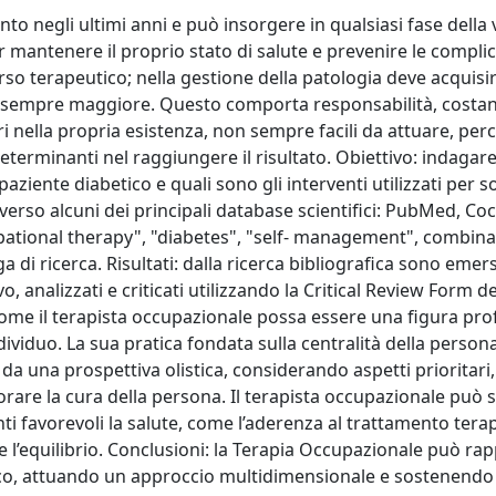
 negli ultimi anni e può insorgere in qualsiasi fase della vi
r mantenere il proprio stato di salute e prevenire le complic
rso terapeutico; nella gestione della patologia deve acquisi
sempre maggiore. Questo comporta responsabilità, costan
 nella propria esistenza, non sempre facili da attuare, per
determinanti nel raggiungere il risultato. Obiettivo: indagare 
aziente diabetico e quali sono gli interventi utilizzati per 
averso alcuni dei principali database scientifici: PubMed, C
pational therapy", "diabetes", "self- management", combinat
di ricerca. Risultati: dalla ricerca bibliografica sono emers
vo, analizzati e criticati utilizzando la Critical Review Form de
ome il terapista occupazionale possa essere una figura pro
ndividuo. La sua pratica fondata sulla centralità della person
da una prospettiva olistica, considerando aspetti prioritari
orare la cura della persona. Il terapista occupazionale può
favorevoli la salute, come l’aderenza al trattamento terap
e l’equilibrio. Conclusioni: la Terapia Occupazionale può ra
tico, attuando un approccio multidimensionale e sostenendo