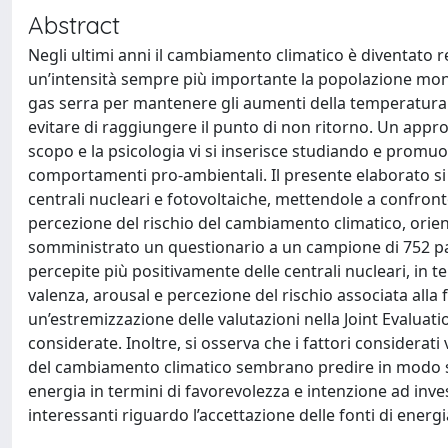
Abstract
Negli ultimi anni il cambiamento climatico è diventato
un’intensità sempre più importante la popolazione mondia
gas serra per mantenere gli aumenti della temperatura med
evitare di raggiungere il punto di non ritorno. Un appr
scopo e la psicologia vi si inserisce studiando e promu
comportamenti pro-ambientali. Il presente elaborato si 
centrali nucleari e fotovoltaiche, mettendole a confronto
percezione del rischio del cambiamento climatico, orien
somministrato un questionario a un campione di 752 part
percepite più positivamente delle centrali nucleari, in te
valenza, arousal e percezione del rischio associata alla
un’estremizzazione delle valutazioni nella Joint Evaluatio
considerate. Inoltre, si osserva che i fattori considerati v
del cambiamento climatico sembrano predire in modo sig
energia in termini di favorevolezza e intenzione ad invest
interessanti riguardo l’accettazione delle fonti di energi