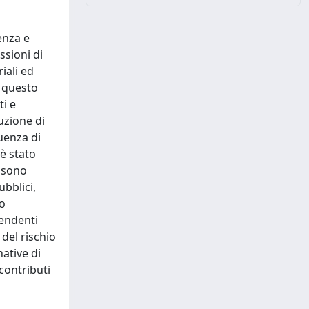
enza e
ssioni di
iali ed
e questo
ti e
uzione di
luenza di
è stato
e sono
ubblici,
so
pendenti
 del rischio
ative di
 contributi