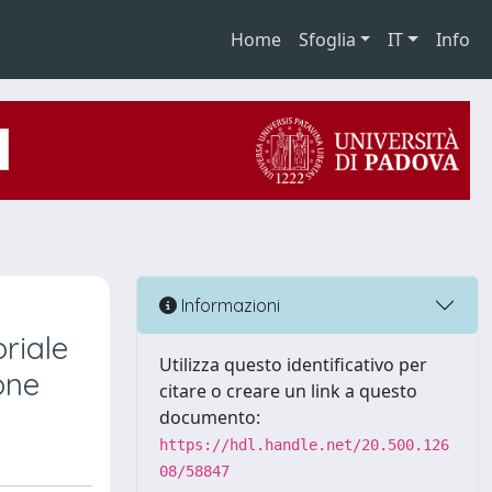
Home
Sfoglia
IT
Info
Informazioni
riale
Utilizza questo identificativo per
one
citare o creare un link a questo
documento:
https://hdl.handle.net/20.500.126
08/58847