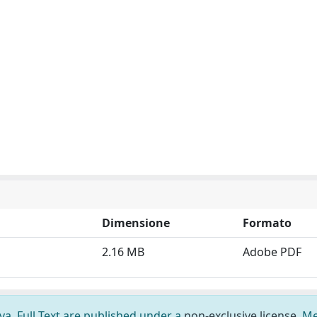
Dimensione
Formato
2.16 MB
Adobe PDF
ova. Full Text are published under a
non-exclusive license
. M