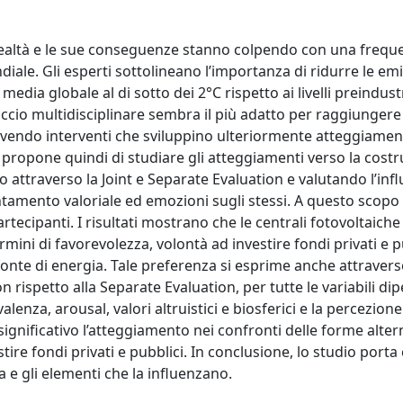
 realtà e le sue conseguenze stanno colpendo con una frequ
le. Gli esperti sottolineano l’importanza di ridurre le emi
ia globale al di sotto dei 2°C rispetto ai livelli preindustr
occio multidisciplinare sembra il più adatto per raggiunger
ovendo interventi che sviluppino ulteriormente atteggiamen
propone quindi di studiare gli atteggiamenti verso la costr
 attraverso la Joint e Separate Evaluation e valutando l’inf
tamento valoriale ed emozioni sugli stessi. A questo scopo 
ecipanti. I risultati mostrano che le centrali fotovoltaich
rmini di favorevolezza, volontà ad investire fondi privati e p
 fonte di energia. Tale preferenza si esprime anche attraver
n rispetto alla Separate Evaluation, per tutte le variabili di
alenza, arousal, valori altruistici e biosferici e la percezione
nificativo l’atteggiamento nei confronti delle forme altern
ire fondi privati e pubblici. In conclusione, lo studio porta
a e gli elementi che la influenzano.