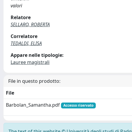
valori
Relatore
SELLARO, ROBERTA
Correlatore
TEDALDI, ELISA
Appare nelle tipologie:
Lauree magistrali
File in questo prodotto:
File
Barbolan_Samantha.pdf
Accesso riservato
The text of this website © Università degli studi di Pad