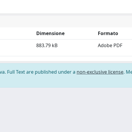
Dimensione
Formato
883.79 kB
Adobe PDF
ova. Full Text are published under a
non-exclusive license
. M
ilizzo dei cookie
-
Area riservata