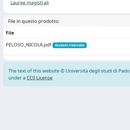
Lauree magistrali
File in questo prodotto:
File
PELOSO_NICOLA.pdf
Accesso riservato
The text of this website © Università degli studi di Pad
under a
CC0 License
Powered by UNITESI
-
Info Sistema
-
Licenza
-
Ut