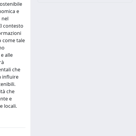
sostenibile
onomica e
 nel
l contesto
formazioni
do come tale
nno
e alle
rà
entali che
influire
enibili.
ità che
ente e
 locali.