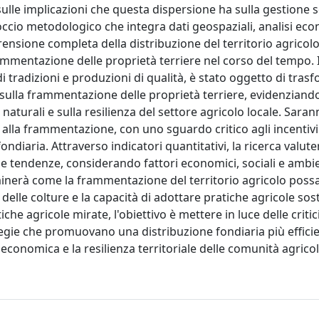
 sulle implicazioni che questa dispersione ha sulla gestione 
roccio metodologico che integra dati geospaziali, analisi ec
rensione completa della distribuzione del territorio agricolo
mentazione delle proprietà terriere nel corso del tempo. I
i tradizioni e produzioni di qualità, è stato oggetto di tras
rà sulla frammentazione delle proprietà terriere, evidenzian
naturali e sulla resilienza del settore agricolo locale. Sara
lla frammentazione, con uno sguardo critico agli incentivi 
ndiaria. Attraverso indicatori quantitativi, la ricerca valute
 le tendenze, considerando fattori economici, sociali e ambi
nerà come la frammentazione del territorio agricolo possa 
e delle colture e la capacità di adottare pratiche agricole sost
iche agricole mirate, l'obiettivo è mettere in luce delle critic
egie che promuovano una distribuzione fondiaria più effici
economica e la resilienza territoriale delle comunità agricole