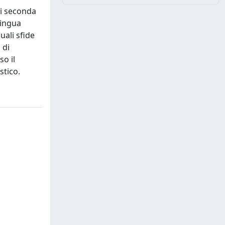
di seconda
lingua
uali sfide
 di
so il
stico.