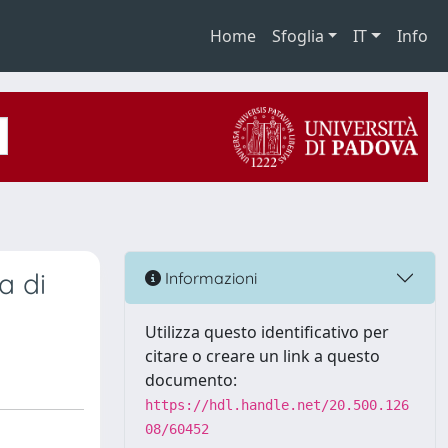
Home
Sfoglia
IT
Info
a di
Informazioni
Utilizza questo identificativo per
citare o creare un link a questo
documento:
https://hdl.handle.net/20.500.126
08/60452