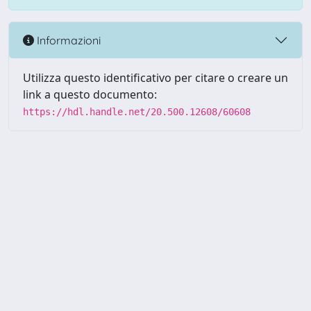
Informazioni
Utilizza questo identificativo per citare o creare un
link a questo documento:
https://hdl.handle.net/20.500.12608/60608
Powered by UNITESI
-
Info
Sistema
-
Licenza
-
Utilizzo dei
Copyright © 2026
cookie
-
Area riservata