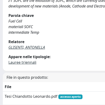
I-T SOFC are the evolution of SOFC, which are currently use
development of new materials (Anode, Cathode and Electroly
Parola chiave
Fuel Cell
materiali SOFC
intermediate Temp
Relatore
GLISENTI, ANTONELLA
Appare nelle tipologie:
Lauree triennali
File in questo prodotto:
File
Tesi Chiandotto Leonardo.pdf
accesso aperto