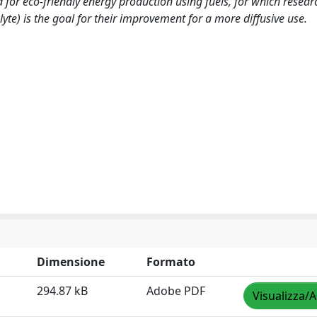
d for eco-friendly energy production using fuels, for which resea
te) is the goal for their improvement for a more diffusive use.
Dimensione
Formato
294.87 kB
Adobe PDF
Visualizza/A