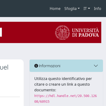
Home
Sfoglia
IT
Info
uel
Informazioni
Utilizza questo identificativo per
citare o creare un link a questo
documento:
https://hdl.handle.net/20.500.126
08/60915