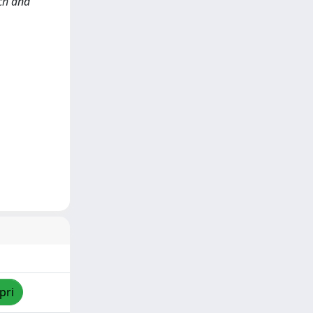
rch and
pri