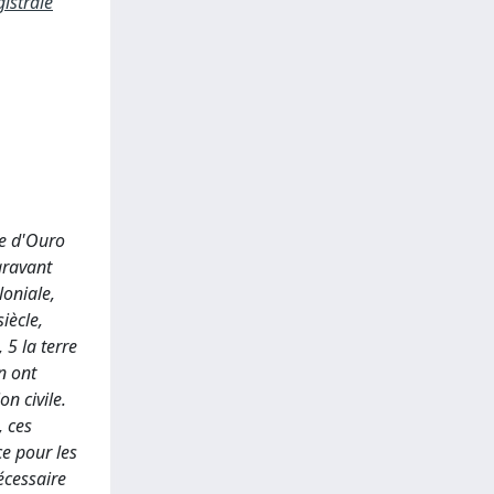
istrale
le d'Ouro
aravant
loniale,
iècle,
 5 la terre
n ont
n civile.
, ces
e pour les
écessaire