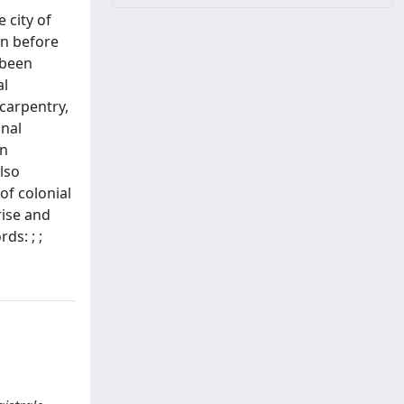
 city of
wn before
 been
al
carpentry,
onal
an
lso
of colonial
rise and
ds: ; ;