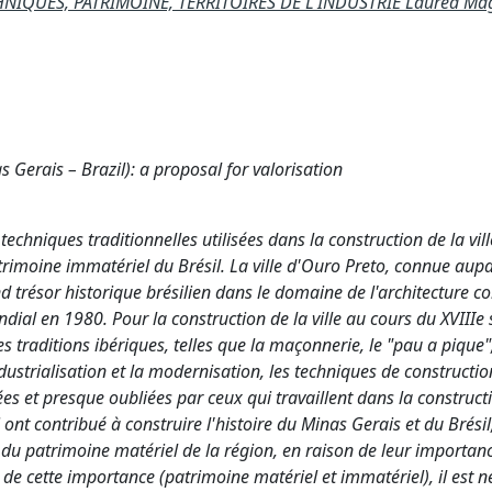
NIQUES, PATRIMOINE, TERRITOIRES DE L'INDUSTRIE Laurea Mag
 Gerais – Brazil): a proposal for valorisation
techniques traditionnelles utilisées dans la construction de la vil
trimoine immatériel du Brésil. La ville d'Ouro Preto, connue aup
 trésor historique brésilien dans le domaine de l'architecture co
l en 1980. Pour la construction de la ville au cours du XVIIIe s
s traditions ibériques, telles que la maçonnerie, le "pau a pique",
ndustrialisation et la modernisation, les techniques de constructio
es et presque oubliées par ceux qui travaillent dans la constructio
nt contribué à construire l'histoire du Minas Gerais et du Brésil
du patrimoine matériel de la région, en raison de leur importanc
de cette importance (patrimoine matériel et immatériel), il est n