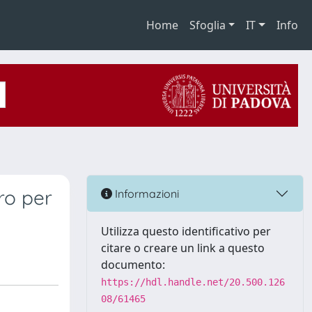
Home
Sfoglia
IT
Info
ro per
Informazioni
Utilizza questo identificativo per
citare o creare un link a questo
documento:
https://hdl.handle.net/20.500.126
08/61465