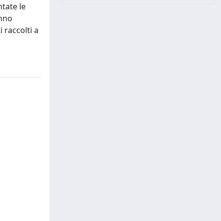
ntate le
anno
 raccolti a