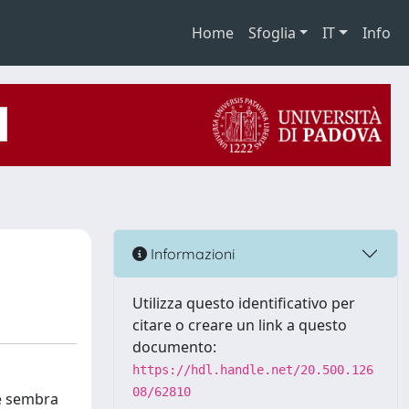
Home
Sfoglia
IT
Info
Informazioni
Utilizza questo identificativo per
citare o creare un link a questo
documento:
https://hdl.handle.net/20.500.126
08/62810
he sembra