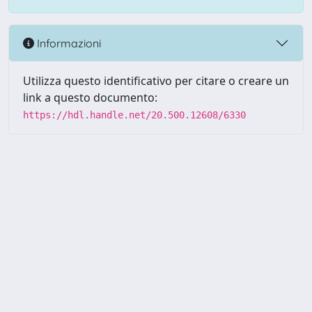
Informazioni
Utilizza questo identificativo per citare o creare un
link a questo documento:
https://hdl.handle.net/20.500.12608/6330
Powered by UNITESI
-
Info
Sistema
-
Licenza
-
Utilizzo dei
Copyright © 2026
cookie
-
Area riservata