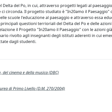
del Delta del Po, in cui, attraverso progetti legati al paesag
e ci circonda. Il progetto studiato è "In20amo il Paesaggio" 
lle scuole l'educazione al paesaggio e attraverso essa edu
principali questioni terrioriali del Delta del Po e delle azion
relazione il Progetto "In20amo il Paesaggio" con le azioni gi
ario rivolto agli insegnanti degli istituti aderenti in cui em
ttate dagli studenti.
te, del cinema e della musica (DBC)
a di Primo Livello (D.M. 270/2004)