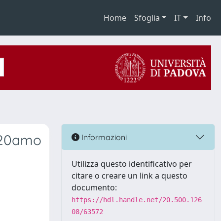
Home
Sfoglia
IT
Info
In20amo
Informazioni
Utilizza questo identificativo per
citare o creare un link a questo
documento:
https://hdl.handle.net/20.500.126
08/63572