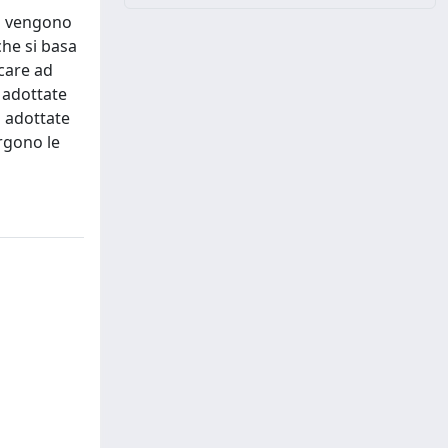
gio vengono
che si basa
care ad
i adottate
à adottate
ergono le