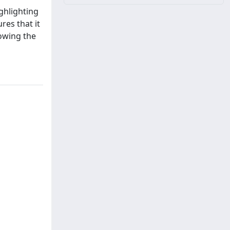
ghlighting
res that it
lowing the