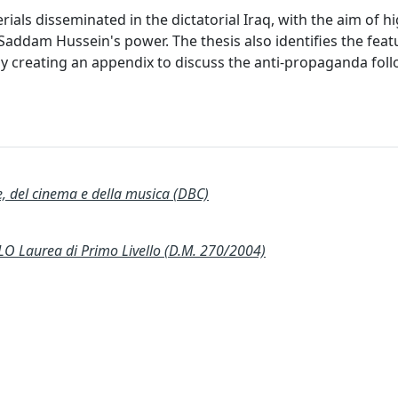
ls disseminated in the dictatorial Iraq, with the aim of hi
f Saddam Hussein's power. The thesis also identifies the featu
ly creating an appendix to discuss the anti-propaganda fol
te, del cinema e della musica (DBC)
 Laurea di Primo Livello (D.M. 270/2004)