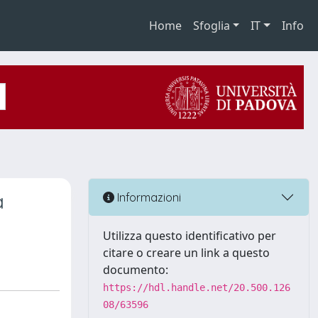
Home
Sfoglia
IT
Info
a
Informazioni
Utilizza questo identificativo per
citare o creare un link a questo
documento:
https://hdl.handle.net/20.500.126
08/63596