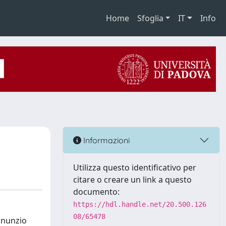
Home
Sfoglia
IT
Info
Informazioni
Utilizza questo identificativo per
citare o creare un link a questo
documento:
https://hdl.handle.net/20.500.126
08/65478
Annunzio