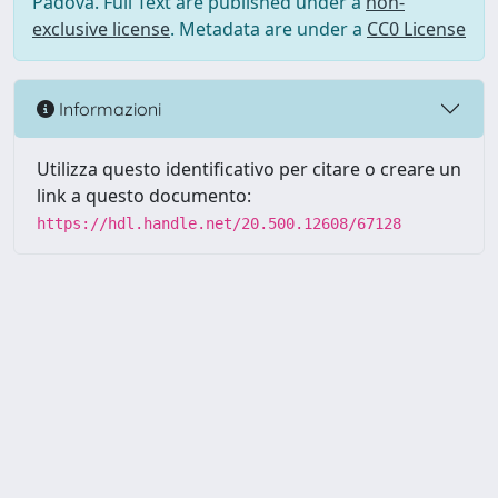
Padova. Full Text are published under a
non-
exclusive license
. Metadata are under a
CC0 License
Informazioni
Utilizza questo identificativo per citare o creare un
link a questo documento:
https://hdl.handle.net/20.500.12608/67128
Powered by UNITESI
-
Info