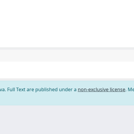
ova. Full Text are published under a
non-exclusive license
. M