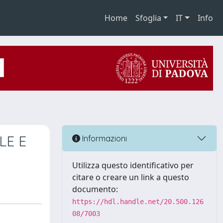
Home
Sfoglia
IT
Info
LE E
Informazioni
Utilizza questo identificativo per
citare o creare un link a questo
documento:
https://hdl.handle.net/20.500.126
08/7003