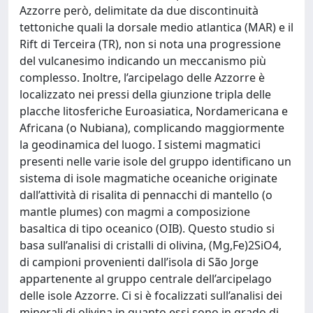
Azzorre però, delimitate da due discontinuità
tettoniche quali la dorsale medio atlantica (MAR) e il
Rift di Terceira (TR), non si nota una progressione
del vulcanesimo indicando un meccanismo più
complesso. Inoltre, l’arcipelago delle Azzorre è
localizzato nei pressi della giunzione tripla delle
placche litosferiche Euroasiatica, Nordamericana e
Africana (o Nubiana), complicando maggiormente
la geodinamica del luogo. I sistemi magmatici
presenti nelle varie isole del gruppo identificano un
sistema di isole magmatiche oceaniche originate
dall’attività di risalita di pennacchi di mantello (o
mantle plumes) con magmi a composizione
basaltica di tipo oceanico (OIB). Questo studio si
basa sull’analisi di cristalli di olivina, (Mg,Fe)2SiO4,
di campioni provenienti dall’isola di São Jorge
appartenente al gruppo centrale dell’arcipelago
delle isole Azzorre. Ci si è focalizzati sull’analisi dei
minerali di olivina in quanto essi sono in grado di