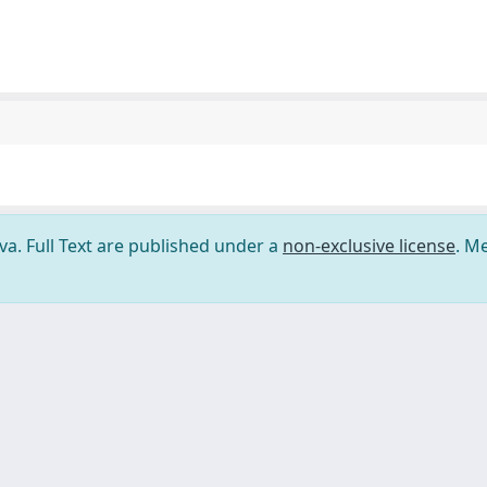
ova. Full Text are published under a
non-exclusive license
. M
ilizzo dei cookie
-
Area riservata