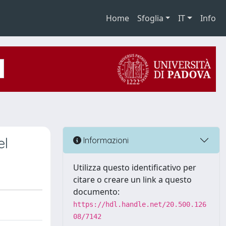
Home
Sfoglia
IT
Info
el
Informazioni
Utilizza questo identificativo per
citare o creare un link a questo
documento:
https://hdl.handle.net/20.500.126
08/7142