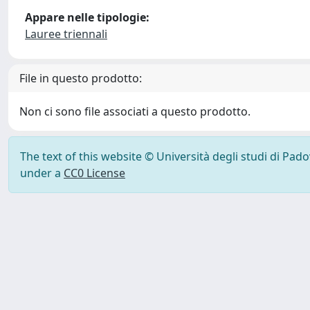
Appare nelle tipologie:
Lauree triennali
File in questo prodotto:
Non ci sono file associati a questo prodotto.
The text of this website © Università degli studi di Pad
under a
CC0 License
Powered by UNITESI
-
Info Sistema
-
Licenza
-
Ut