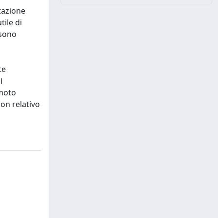
otazione
tile di
 sono
te
i
 moto
con relativo