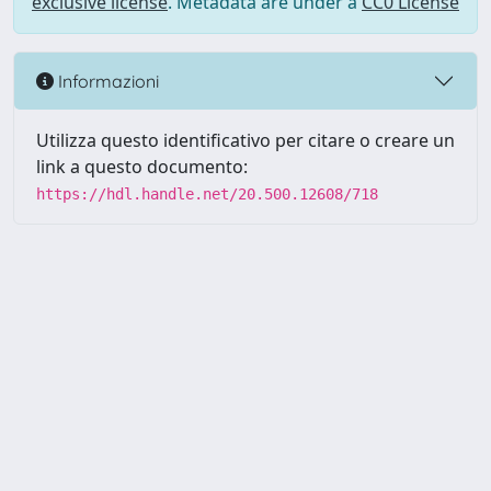
exclusive license
. Metadata are under a
CC0 License
Informazioni
Utilizza questo identificativo per citare o creare un
link a questo documento:
https://hdl.handle.net/20.500.12608/718
Powered by UNITESI
-
Info
Sistema
-
Licenza
-
Utilizzo dei
Copyright © 2026