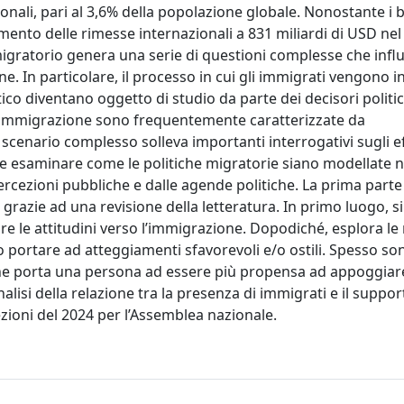
onali, pari al 3,6% della popolazione globale. Nonostante i b
mento delle rimesse internazionali a 831 miliardi di USD nel 
migratorio genera una serie di questioni complesse che infl
ne. In particolare, il processo in cui gli immigrati vengono i
tico diventano oggetto di studio da parte dei decisori politic
ll’immigrazione sono frequentemente caratterizzate da
scenario complesso solleva importanti interrogativi sugli ef
ale esaminare come le politiche migratorie siano modellate 
rcezioni pubbliche e dalle agende politiche. La prima parte
e grazie ad una revisione della letteratura. In primo luogo, 
e le attitudini verso l’immigrazione. Dopodiché, esplora le 
 portare ad atteggiamenti sfavorevoli e/o ostili. Spesso so
che porta una persona ad essere più propensa ad appoggiare
lisi della relazione tra la presenza di immigrati e il suppor
lezioni del 2024 per l’Assemblea nazionale.