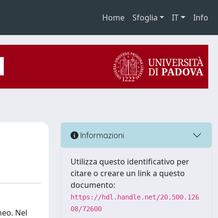
Home
Sfoglia
IT
Info
Informazioni
Utilizza questo identificativo per
citare o creare un link a questo
documento:
https://hdl.handle.net/20.500.126
08/72600
neo. Nel