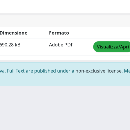
Dimensione
Formato
690.28 kB
Adobe PDF
Visualizza/Apri
ova. Full Text are published under a
non-exclusive license
. M
ilizzo dei cookie
-
Area riservata