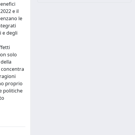
enefici
2022 e il
uenzano le
ntegrati
i e degli
fetti
non solo
 della
si concentra
ragioni
no proprio
 politiche
to