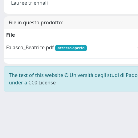
Lauree triennali
File in questo prodotto:
File
Falasco_Beatrice.pdf
accesso aperto
The text of this website © Università degli studi di Pad
under a
CC0 License
Powered by UNITESI
-
Info Sistema
-
Licenza
-
Ut