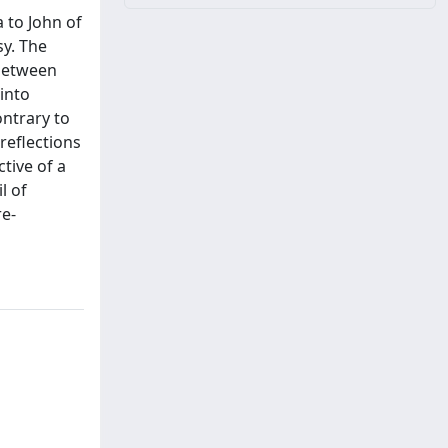
 to John of
sy. The
 between
 into
ontrary to
 reflections
tive of a
l of
re-