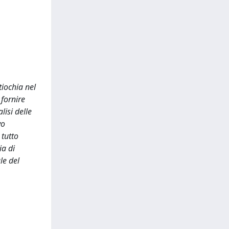
tiochia nel
 fornire
lisi delle
vo
 tutto
ia di
le del