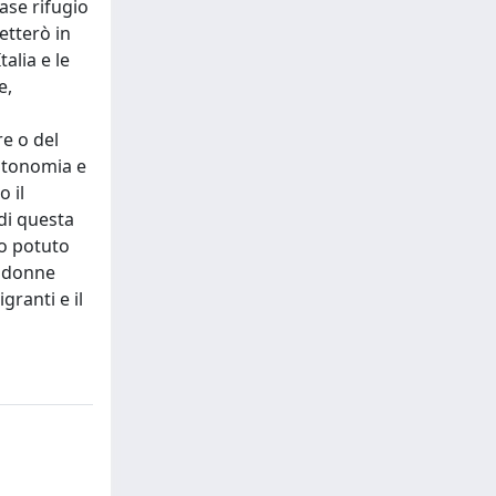
case rifugio
etterò in
alia e le
e,
e o del
autonomia e
o il
di questa
ho potuto
di donne
granti e il