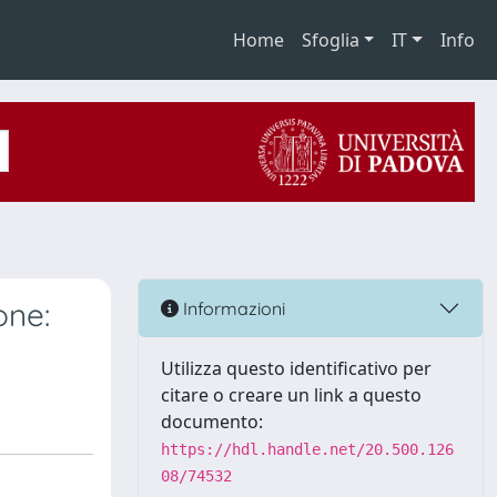
Home
Sfoglia
IT
Info
one:
Informazioni
Utilizza questo identificativo per
citare o creare un link a questo
documento:
https://hdl.handle.net/20.500.126
08/74532