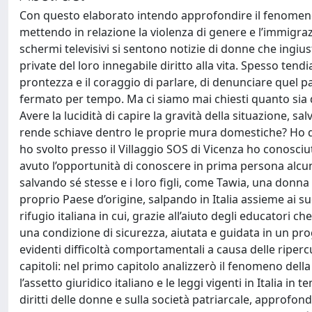
Con questo elaborato intendo approfondire il fenomeno 
mettendo in relazione la violenza di genere e l’immigra
schermi televisivi si sentono notizie di donne che ingi
private del loro innegabile diritto alla vita. Spesso tend
prontezza e il coraggio di parlare, di denunciare quel 
fermato per tempo. Ma ci siamo mai chiesti quanto sia di
Avere la lucidità di capire la gravità della situazione, sa
rende schiave dentro le proprie mura domestiche? Ho d
ho svolto presso il Villaggio SOS di Vicenza ho conosciu
avuto l’opportunità di conoscere in prima persona alcun
salvando sé stesse e i loro figli, come Tawia, una donna
proprio Paese d’origine, salpando in Italia assieme ai su
rifugio italiana in cui, grazie all’aiuto degli educatori c
una condizione di sicurezza, aiutata e guidata in un p
evidenti difficoltà comportamentali a causa delle ripercu
capitoli: nel primo capitolo analizzerò il fenomeno dell
l’assetto giuridico italiano e le leggi vigenti in Italia i
diritti delle donne e sulla società patriarcale, approfon