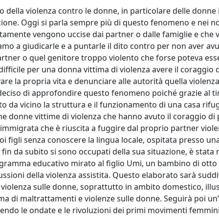
della violenza contro le donne, in particolare delle donne
zione. Oggi si parla sempre più di questo fenomeno e nei no
ustamente vengono uccise dai partner o dalle famiglie e che
iamo a giudicarle e a puntarle il dito contro per non aver avu
partner o quel genitore troppo violento che forse poteva ess
fficile per una donna vittima di violenza avere il coraggio d
lvare la propria vita e denunciare alle autorità quella violenza
eciso di approfondire questo fenomeno poiché grazie al ti
to da vicino la struttura e il funzionamento di una casa rifu
e donne vittime di violenza che hanno avuto il coraggio di 
 immigrata che è riuscita a fuggire dal proprio partner viole
oi figli senza conoscere la lingua locale, ospitata presso un
he fin da subito si sono occupati della sua situazione, è stata
rogramma educativo mirato al figlio Umi, un bambino di otto
ssioni della violenza assistita. Questo elaborato sarà suddiv
a violenza sulle donne, soprattutto in ambito domestico, ill
n tema di maltrattamenti e violenze sulle donne. Seguirà poi un’
dendo le ondate e le rivoluzioni dei primi movimenti femminis